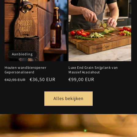
Aanbieding
Houten wandbieropener
Luxe End Grain Snijplank van
Gepersonaliseerd
Massief Acaciahout
Normale
Aanbiedingsprijs
€36,50 EUR
Normale
€99,00 EUR
€42,95 EUR
prijs
prijs
Alles bekijken