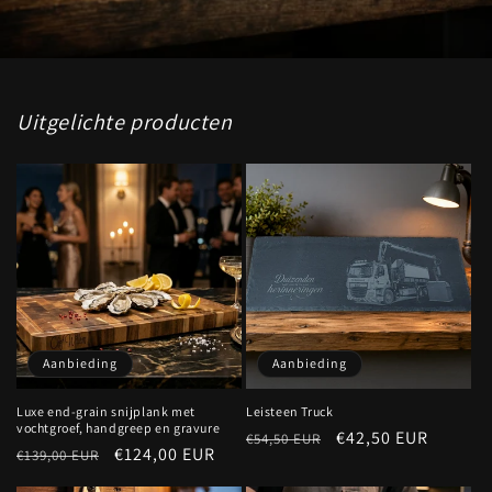
Uitgelichte producten
Aanbieding
Aanbieding
Luxe end-grain snijplank met
Leisteen Truck
vochtgroef, handgreep en gravure
Normale
Aanbiedingsprijs
€42,50 EUR
€54,50 EUR
Normale
Aanbiedingsprijs
€124,00 EUR
€139,00 EUR
prijs
prijs