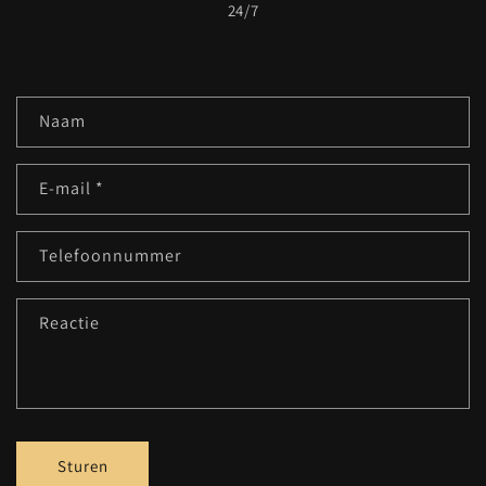
24/7
C
Naam
o
n
E‑mail
*
t
a
c
Telefoonnummer
t
f
Reactie
o
r
m
u
l
Sturen
i