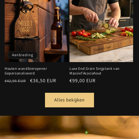
Aanbieding
Houten wandbieropener
Luxe End Grain Snijplank van
Gepersonaliseerd
Massief Acaciahout
Normale
Aanbiedingsprijs
€36,50 EUR
Normale
€99,00 EUR
€42,95 EUR
prijs
prijs
Alles bekijken