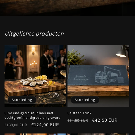
Uitgelichte producten
Aanbieding
Aanbieding
Luxe end-grain snijplank met
Leisteen Truck
vochtgroef, handgreep en gravure
Normale
Aanbiedingsprijs
€42,50 EUR
€54,50 EUR
Normale
Aanbiedingsprijs
€124,00 EUR
€139,00 EUR
prijs
prijs