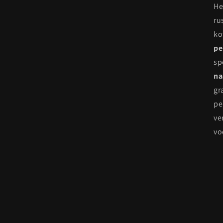
He
ru
ko
pe
sp
na
gr
pe
ve
vo