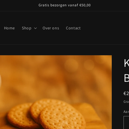
Gratis bezorgen vanaf €50,00
Home
Shop
Over ons
Contact
K
B
N
€
pr
Gra
Aan
Aa