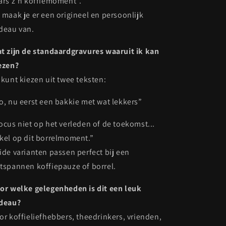
ars z’n koffiemoment”.
 maak je er een origineel en persoonlijk
deau van.
t zijn de standaardgravures waaruit ik kan
ezen?
 kunt kiezen uit twee teksten:
o, nu eerst een bakkie met wat lekkers”
ocus niet op het verleden of de toekomst...
kel op dit borrelmoment.”
ide varianten passen perfect bij een
tspannen koffiepauze of borrel.
or welke gelegenheden is dit een leuk
deau?
or koffieliefhebbers, theedrinkers, vrienden,