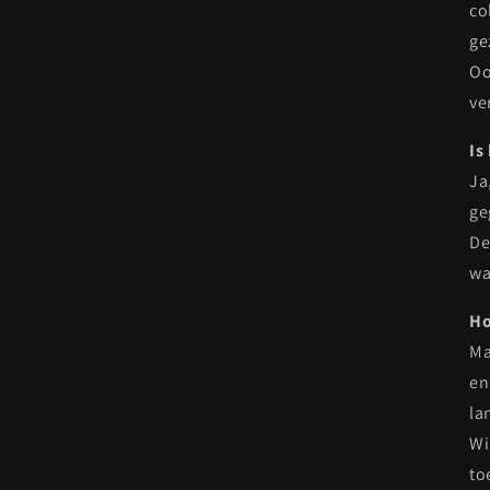
co
ge
Oo
ve
Is
Ja
ge
De
wa
Ho
Ma
en
la
Wi
to