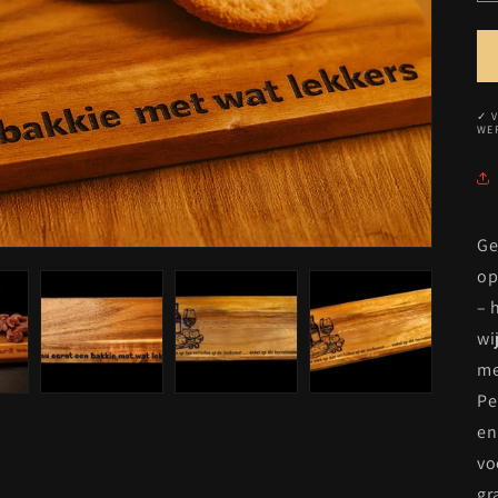
✓ V
WE
Ge
op
– 
wi
me
Pe
en
vo
gr