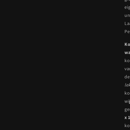
ei
un
La
Pe
Ko
wa
ko
va
de
le
ko
wi
ge
x 
ko