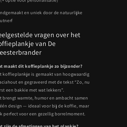
(+ optie voor personalisatie)
ndgemaakt en uniek door de natuurlijke
utnerf
eelgestelde vragen over het
offieplankje van De
eesterbrander
t maakt dit koffieplankje zo bijzonder?
t koffieplankje is gemaakt van hoogwaardig
aciahout en gegraveerd met de tekst “Zo, nu
rst een bakkie met wat lekkers”.
t brengt warmte, humor en ambacht samen
 één design — ideaal voor bij de koffie, maar
k perfect voor een gezellig borrelmoment.
t zijn de afmetingen van het plankje?