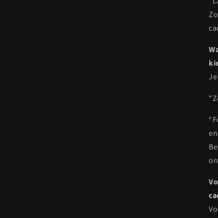
“L
Zo
ca
Wa
ki
Je
“Z
“F
en
Be
on
Vo
ca
Vo