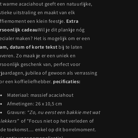
t warme acaciahout geeft een natuurlijke,
stieke uitstraling en maakt van elk
ffiemoment een klein feestje.
Extra
rsoonlijk cadeau
Wil je dit plankje nóg
ecialer maken? Het is mogelijk om er een
am, datum of korte tekst
bij te laten
averen. Zo maak je er een uniek en
rsoonlijk geschenk van, perfect voor
rjaardagen, jubilea of gewoon als verrassing
or een koffieliefhebber.
pecificaties:
Materiaal: massief acaciahout
Afmetingen: 26 x 10,5 cm
Gravure:
“Zo, nu eerst een bakkie met wat
lekkers”
of "Focus niet op het verleden of
de toekomst.... enkel op dit borrelmoment.