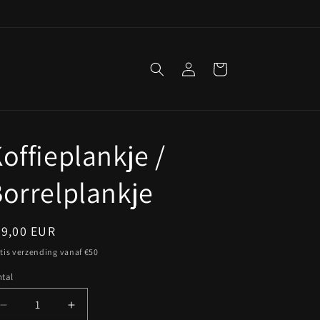
Inloggen
Winkelwagen
offieplankje /
orrelplankje
ormale
29,00 EUR
ijs
tis verzending vanaf €50
tal
ntal
Aantal
Aantal