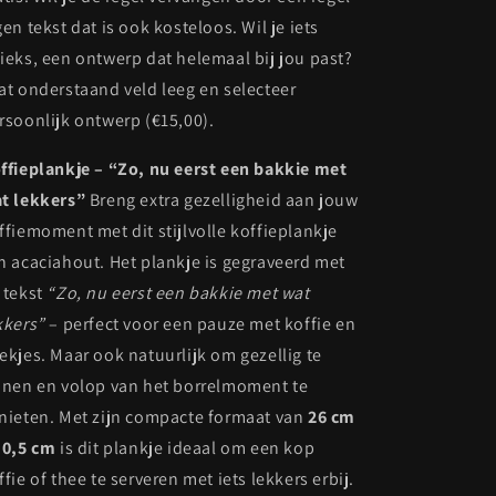
gen tekst dat is ook kosteloos. Wil je iets
ieks, een ontwerp dat helemaal bij jou past?
at onderstaand veld leeg en selecteer
rsoonlijk ontwerp (€15,00).
ffieplankje – “Zo, nu eerst een bakkie met
t lekkers”
Breng extra gezelligheid aan jouw
ffiemoment met dit stijlvolle koffieplankje
n acaciahout. Het plankje is gegraveerd met
 tekst
“Zo, nu eerst een bakkie met wat
kkers”
– perfect voor een pauze met koffie en
ekjes. Maar ook natuurlijk om gezellig te
jnen en volop van het borrelmoment te
nieten.
Met zijn compacte formaat van
26 cm
10,5 cm
is dit plankje ideaal om een kop
ffie of thee te serveren met iets lekkers erbij.