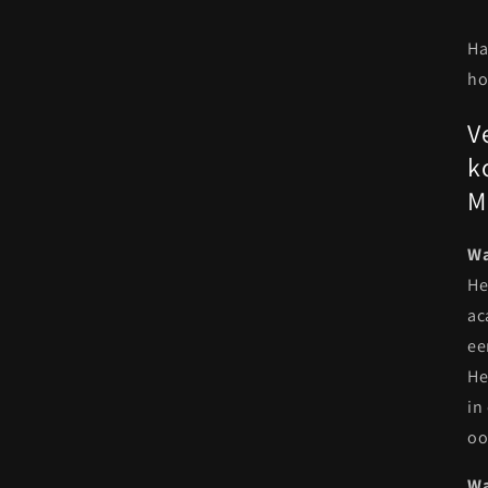
Ha
ho
V
k
M
Wa
He
ac
ee
He
in
oo
Wa