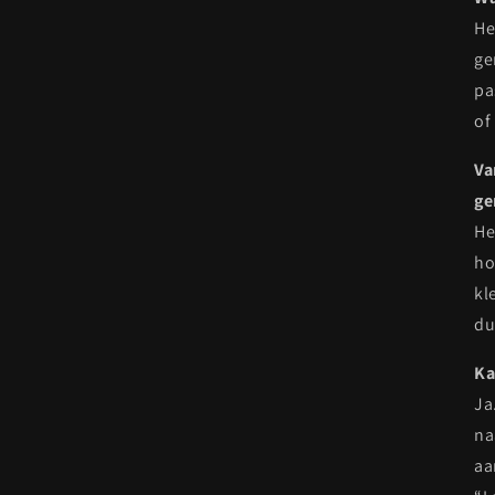
He
ge
pa
of
Va
ge
He
ho
kl
du
Ka
Ja
na
aa