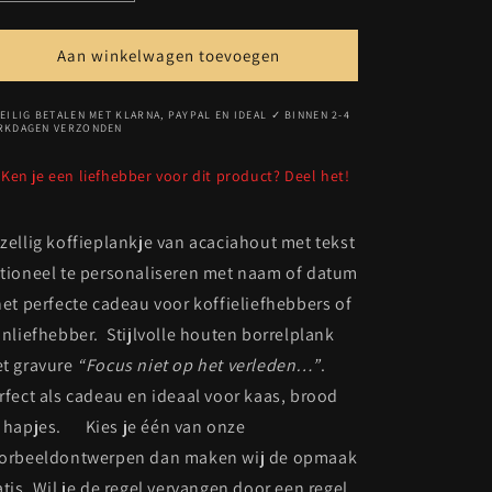
verlagen
verhogen
voor
voor
Koffieplankje
Koffieplankje
Aan winkelwagen toevoegen
/
/
Borrelplankje
Borrelplankje
EILIG BETALEN MET KLARNA, PAYPAL EN IDEAL ✓ BINNEN 2-4
RKDAGEN VERZONDEN
Ken je een liefhebber voor dit product? Deel het!
zellig koffieplankje van acaciahout met tekst
tioneel te personaliseren met naam of datum
het perfecte cadeau voor koffieliefhebbers of
jnliefhebber. Stijlvolle houten borrelplank
t gravure
“Focus niet op het verleden…”
.
rfect als cadeau en ideaal voor kaas, brood
 hapjes. Kies je één van onze
orbeeldontwerpen dan maken wij de opmaak
atis. Wil je de regel vervangen door een regel